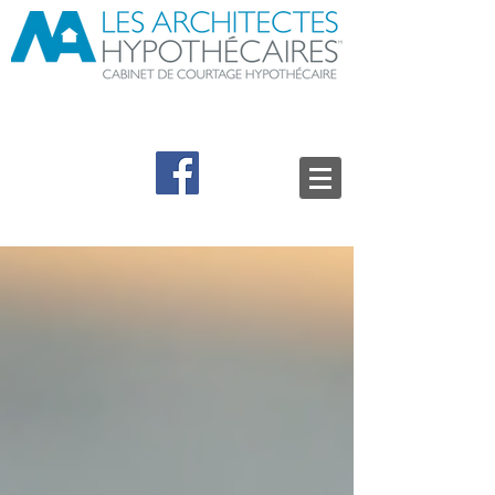
Mario Lepage
BAA, CHA,
Courtier hypothécaire